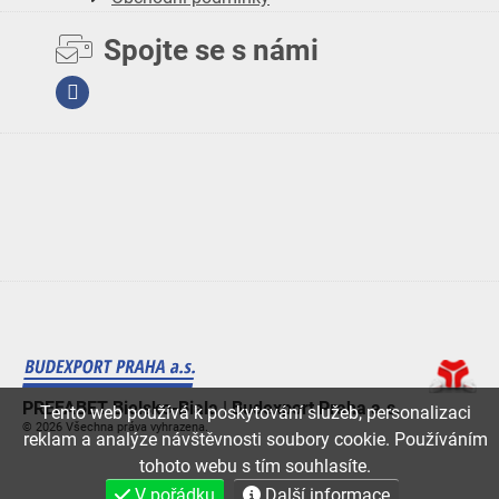
Spojte se s námi
Facebook
PREFABET Bielsko-Biala | Budexport Praha a.s.
Tento web používá k poskytování služeb, personalizaci
© 2026 Všechna práva vyhrazena.
reklam a analýze návštěvnosti soubory cookie. Používáním
tohoto webu s tím souhlasíte.
V pořádku
Další informace