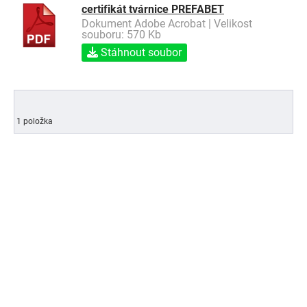
certifikát tvárnice PREFABET
Dokument Adobe Acrobat | Velikost
souboru: 570 Kb
Stáhnout soubor
1 položka