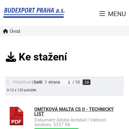
MENU
Úvod
Ke stažení
Předchozí
|
Další
strana
/ 10
Jdi
0-12 z 120 položek
OMÍTKOVÁ MALTA CS II - TECHNICKÝ
LIST
Dokument Adobe Acrobat | Velikost
souboru: 5357 Kb