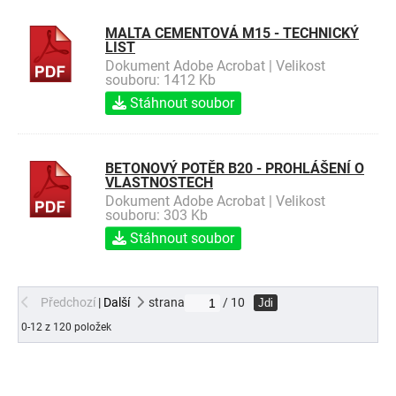
MALTA CEMENTOVÁ M15 - TECHNICKÝ
LIST
Dokument Adobe Acrobat | Velikost
souboru: 1412 Kb
Stáhnout soubor
BETONOVÝ POTĚR B20 - PROHLÁŠENÍ O
VLASTNOSTECH
Dokument Adobe Acrobat | Velikost
souboru: 303 Kb
Stáhnout soubor
Předchozí
|
Další
strana
/ 10
Jdi
0-12 z 120 položek