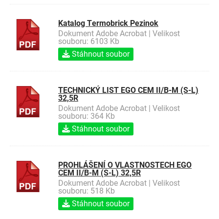
Katalog Termobrick Pezinok
Dokument Adobe Acrobat | Velikost
souboru: 6103 Kb
Stáhnout soubor
TECHNICKÝ LIST EGO CEM II/B-M (S-L)
32,5R
Dokument Adobe Acrobat | Velikost
souboru: 364 Kb
Stáhnout soubor
PROHLÁŠENÍ O VLASTNOSTECH EGO
CEM II/B-M (S-L) 32,5R
Dokument Adobe Acrobat | Velikost
souboru: 518 Kb
Stáhnout soubor