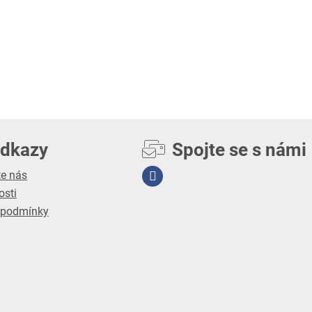
odkazy
Spojte se s námi
te nás
Facebook
osti
 podmínky