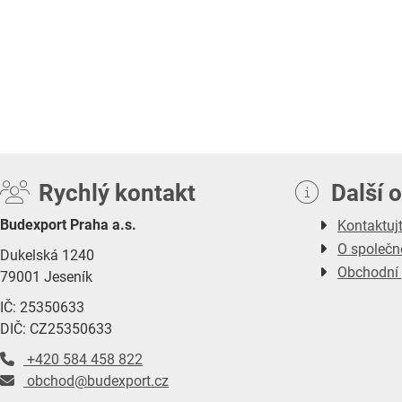
Rychlý kontakt
Další 
Budexport Praha a.s.
Kontaktuj
O společn
Dukelská 1240
Obchodní
79001 Jeseník
IČ: 25350633
DIČ: CZ25350633
+420 584 458 822
obchod@budexport.cz