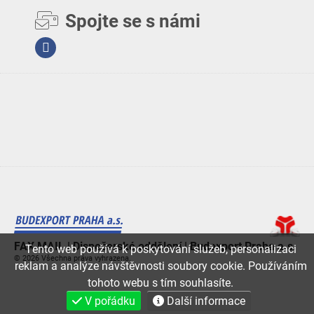
Spojte se s námi
Facebook
FAX MAIL | Dispečerské oddělení | Budexport Praha a.s.
Tento web používá k poskytování služeb, personalizaci
© 2026 Všechna práva vyhrazena.
reklam a analýze návštěvnosti soubory cookie. Používáním
tohoto webu s tím souhlasíte.
V pořádku
Další informace