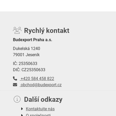
Rychlý kontakt
Budexport Praha a.s.
Dukelská 1240
79001 Jeseník
IČ: 25350633
DIČ: CZ25350633
+420 584 458 822
obchod@budexport.cz
Další odkazy
Kontaktujte nás
O společnosti