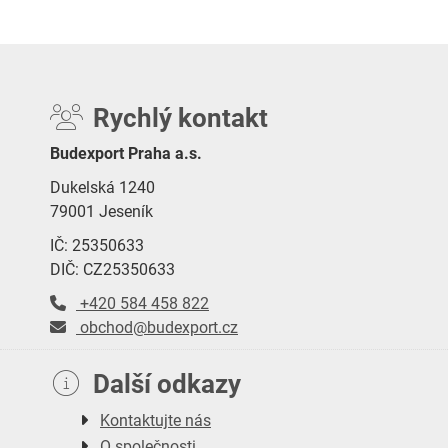
Rychlý kontakt
Budexport Praha a.s.
Dukelská 1240
79001 Jeseník
IČ: 25350633
DIČ: CZ25350633
+420 584 458 822
obchod@budexport.cz
Další odkazy
Kontaktujte nás
O společnosti