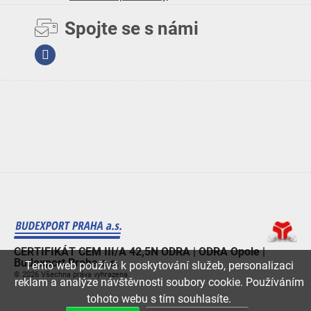
Spojte se s námi
Facebook
CERTIFIKÁT CEM III/A 42,5N ODRA | ODRA Opole |
Budexport Praha a.s.
Tento web používá k poskytování služeb, personalizaci
© 2026 Všechna práva vyhrazena.
reklam a analýze návštěvnosti soubory cookie. Používáním
tohoto webu s tím souhlasíte.